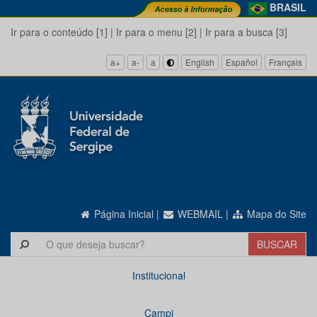
BRASIL
Ir para o conteúdo [1]
|
Ir para o menu [2]
|
Ir para a busca [3]
a+
a-
a
English
Español
Français
Página Inicial
|
WEBMAIL
|
Mapa do Site
Institucional
Campi