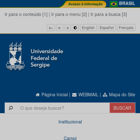
BRASIL
Ir para o conteúdo [1]
|
Ir para o menu [2]
|
Ir para a busca [3]
a+
a-
a
English
Español
Français
Página Inicial
|
WEBMAIL
|
Mapa do Site
Institucional
Campi