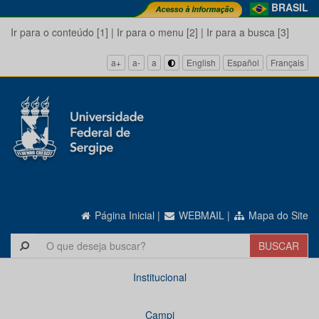
BRASIL
Ir para o conteúdo [1]
|
Ir para o menu [2]
|
Ir para a busca [3]
a+
a-
a
English
Español
Français
Página Inicial
|
WEBMAIL
|
Mapa do Site
Institucional
Campi