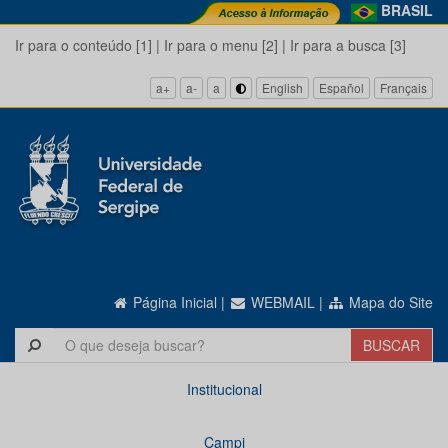
BRASIL
Ir para o conteúdo [1]
|
Ir para o menu [2]
|
Ir para a busca [3]
a+
a-
a
English
Español
Français
Página Inicial
|
WEBMAIL
|
Mapa do Site
Institucional
Campi