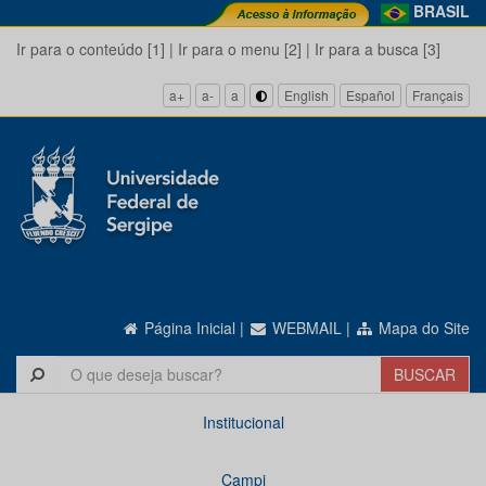
BRASIL
Ir para o conteúdo [1]
|
Ir para o menu [2]
|
Ir para a busca [3]
a+
a-
a
English
Español
Français
Página Inicial
|
WEBMAIL
|
Mapa do Site
Institucional
Campi