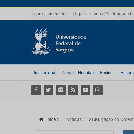
Ir para o conteúdo [1]
|
Ir para o menu [2]
|
Ir para a b
Institucional
Campi
Hospitais
Ensino
Pesqui
Facebook
Twitter
Flickr
RSS
Youtube
Instagram
Home
Notícias
Divulgação da Ordem 