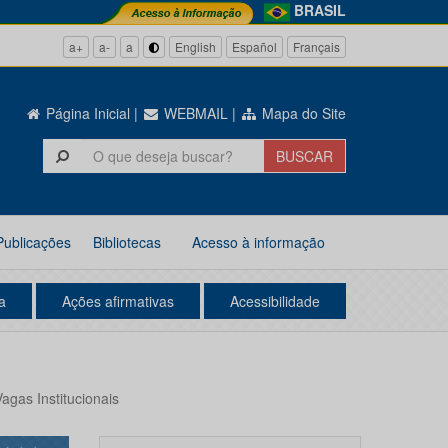
BRASIL
a+
a-
a
English
Español
Français
Página Inicial
|
WEBMAIL
|
Mapa do Site
Publicações
Bibliotecas
Acesso à informação
a
Ações afirmativas
Acessibilidade
as Institucionais