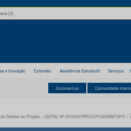
usca [3]
sa e Inovação
Extensão
Assistência Estudantil
Serviços
Coronavírus
Comunidade intern
de Defesa do Projeto – EDITAL Nº 03/2026/PPGCI/POSGRAP/UFS – Vag