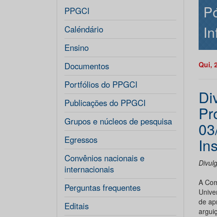
P
PPGCI
In
Caléndário
Ensino
Qui, 
Documentos
Portfólios do PPGCI
Di
Publicações do PPGCI
Pr
Grupos e núcleos de pesquisa
03
Egressos
Ins
Convênios nacionais e
Divul
internacionais
A Com
Perguntas frequentes
Unive
de ap
Editais
argui