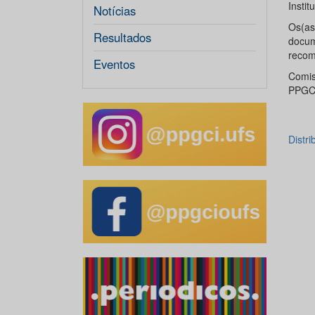
Instit
Notícias
Os(as
Resultados
docum
recom
Eventos
Comis
PPGC
Distr