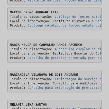
Produto: 
Relatório do Curso Noções Básicas para bu
MARCOS BRENO ANDRADE LEAL
Título da dissertação: 
Catálogo de fontes metaling
Local de intervenção: Instituto Histórico e Geográf
Produto: 
Catálogo seletivo de fontes metalinguísti
MARIA NEUDA DE CARVALHO RAMOS PACHECO
Título da dissertação:
 A pesquisa escolar na bibli
Local de intervenção: Biblioteca Escolar do Colégio
Produto: 
Cartilha de pesquisa orientada para profe
MARIÂNGELA VILANOVA DE GOIS ANDRADE
Título da dissertação:
 Implantação do Serviço de A
Local de Intervenção: Consultoria e Auditoria de Co
Produto: 
Cartilha para orientação do profissional 
MEL
Â
NIA LIMA SANTOS
Título da dissertação: 
Práticas de letramento info