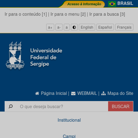
BRASIL
Ir para o conteúdo [1]
|
Ir para o menu [2]
|
Ir para a busca [3]
a+
a-
a
English
Español
Français
Página Inicial
|
WEBMAIL
|
Mapa do Site
Institucional
Campi