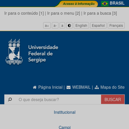
BRASIL
Ir para o conteúdo [1]
|
Ir para o menu [2]
|
Ir para a busca [3]
a+
a-
a
English
Español
Français
Página Inicial
|
WEBMAIL
|
Mapa do Site
Institucional
Campi