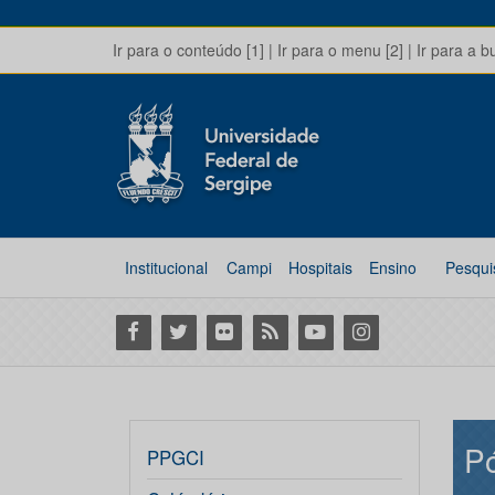
Ir para o conteúdo [1]
|
Ir para o menu [2]
|
Ir para a b
Institucional
Campi
Hospitais
Ensino
Pesqui
Facebook
Twitter
Flickr
RSS
Youtube
Instagram
P
PPGCI