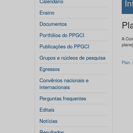
In
Caléndário
Ensino
Pl
Documentos
Portfólios do PPGCI
A Com
plane
Publicações do PPGCI
Grupos e núcleos de pesquisa
Plan.
Egressos
Convênios nacionais e
internacionais
Perguntas frequentes
Editais
Notícias
Resultados