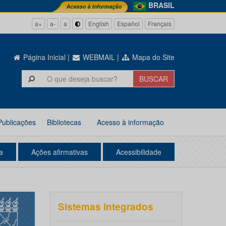
BRASIL
a+
a-
a
English
Español
Français
Página Inicial
|
WEBMAIL
|
Mapa do Site
Publicações
Bibliotecas
Acesso à informação
a
Ações afirmativas
Acessibilidade
Sistemas integrados